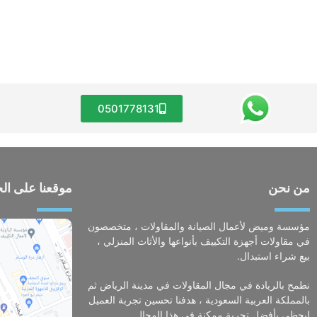
0501778131
من نحن
موقعنا على ال
مؤسسة وميض لأعمال الصيانة والمقاولات ، متخصصون
في مقاولات أجهزة التكييف بأنواعها والأثاث المنزلي ،
بيع شراء استبدال.
نطمح بالريادة في مجال المقاولات في مدينة الرياض ثم
بالمملكة العربية السعودية ، هدفنا تحسين تجربة العميل
ليحظى بأفضل تجربة ممكنة في هذا المجال.