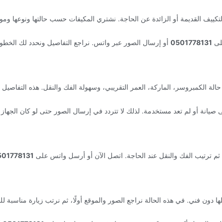
تكييف القديمة أو الزائدة عن الحاجة. نشتري المكيفات حسب حالتها ونوعها وموق
لى
0501778131
أو إرسال الصور عبر واتس. نراجع التفاصيل ونحدد لك الخطوة 
لة الكمبروسر، الماركة، العمر التقريبي، وسهولة الفك والنقل. هذه التفاصيل ت
صيانة أو لم تعد مستخدمة. لذلك لا تتردد في إرسال الصور حتى لو كان الجهاز قدي
 ثم ترتيب الفك والنقل عند الحاجة. اتصل الآن أو أرسل واتس على
501778131
دون فني. في هذه الحالة نراجع الصور والموقع أولًا، ثم نرتب زيارة مناسبة لل