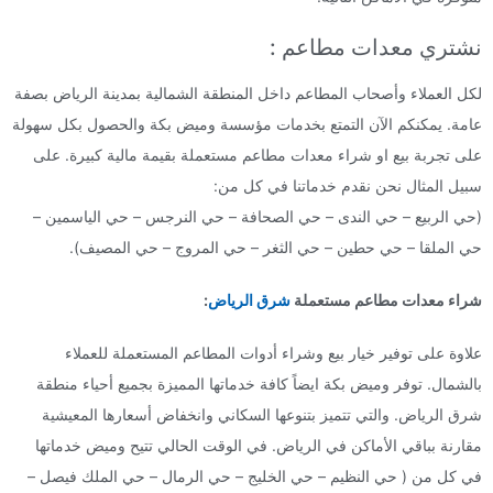
نشتري معدات مطاعم :
لكل العملاء وأصحاب المطاعم داخل المنطقة الشمالية بمدينة الرياض بصفة
عامة. يمكنكم الآن التمتع بخدمات مؤسسة وميض بكة والحصول بكل سهولة
على تجربة بيع او شراء معدات مطاعم مستعملة بقيمة مالية كبيرة. على
سبيل المثال نحن نقدم خدماتنا في كل من:
(حي الربيع – حي الندى – حي الصحافة – حي النرجس – حي الياسمين –
حي الملقا – حي حطين – حي الثغر – حي المروج – حي المصيف).
شراء معدات مطاعم مستعملة
شرق الرياض
:
علاوة على توفير خيار بيع وشراء أدوات المطاعم المستعملة للعملاء
بالشمال. توفر وميض بكة ايضاً كافة خدماتها المميزة بجميع أحياء منطقة
شرق الرياض. والتي تتميز بتنوعها السكاني وانخفاض أسعارها المعيشية
مقارنة بباقي الأماكن في الرياض. في الوقت الحالي تتيح وميض خدماتها
في كل من ( حي النظيم – حي الخليج – حي الرمال – حي الملك فيصل –