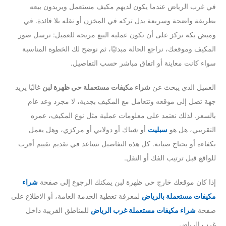
في غرب الرياض عندما يكون لديهم مكيف مستعمل ويريدون بيعه
بطريقة واضحة وسريعة بدل تركه في المخزن أو نقله بلا فائدة. في
وميض بكة نركز على أن تكون عملية البيع مريحة للعميل: ترسل صور
المكيف وموقعك، نراجع الحالة مبدئيًا، ثم نوضح لك الخطوة المناسبة
سواء كانت معاينة أو اتفاق مباشر حسب التفاصيل.
العميل الذي يبحث عن
شراء مكيفات مستعملة حي ظهرة لبن
غالبًا يريد
جهة تصل إلى موقعه وتتعامل مع المكيف بجدية، لا مجرد وعد عام
بالسعر. لذلك نعتمد على معلومات عملية مثل نوع المكيف، عمره
التقريبي، هل هو
سبليت
أو شباك أو دولابي أو مركزي، وهل يعمل
بكفاءة أو يحتاج صيانة. كل هذه التفاصيل تساعد في تقديم تقييم أقرب
للواقع قبل ترتيب الفك أو النقل.
إذا كان موقعك خارج حي ظهرة لبن يمكنك الرجوع إلى صفحة
شراء
مكيفات مستعملة بالرياض
لمعرفة تغطية الخدمة العامة، أو الاطلاع على
صفحة
شراء مكيفات مستعملة غرب الرياض
للمناطق القريبة داخل
غرب الرياض.